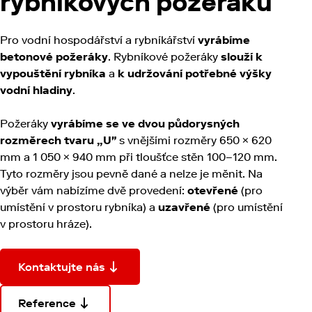
rybníkových požeráků
Pro vodní hospodářství a rybníkářství
vyrábíme
betonové požeráky
. Rybníkové požeráky
slouží k
vypouštění rybníka
a
k udržování potřebné výšky
vodní hladiny
.
Požeráky
vyrábíme se ve dvou půdorysných
rozměrech tvaru „U"
s vnějšími rozměry 650 × 620
mm a 1 050 × 940 mm při tloušťce stěn 100–120 mm.
Tyto rozměry jsou pevně dané a nelze je měnit. Na
výběr vám nabízíme dvě provedení:
otevřené
(pro
umístění v prostoru rybníka) a
uzavřené
(pro umístění
v prostoru hráze).
Kontaktujte nás
Reference