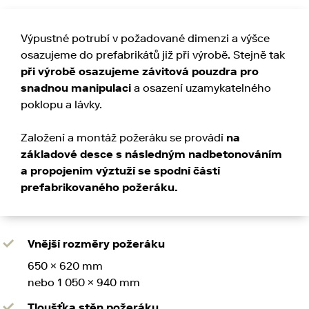
Výpustné potrubí v požadované dimenzi a výšce
osazujeme do prefabrikátů již při výrobě. Stejně tak
při výrobě osazujeme závitová pouzdra pro
snadnou manipulaci
a osazení uzamykatelného
poklopu a lávky.
Založení a montáž požeráku se provádí
na
základové desce s následným nadbetonováním
a propojením výztuží se spodní částí
prefabrikovaného požeráku.
Vnější rozměry požeráku
650 × 620 mm
nebo 1 050 × 940 mm
Tloušťka stěn požeráku