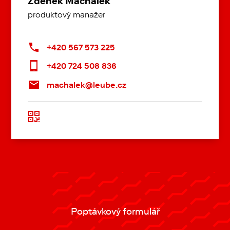
Zdeněk Machálek
produktový manažer
+420 567 573 225
+420 724 508 836
machalek@leube.cz
Poptávkový formulář