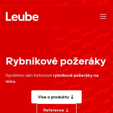
Rybníkové požeráky
Vyrobíme vám betonové
rybníkové požeráky na
míru.
Více o produktu
Reference