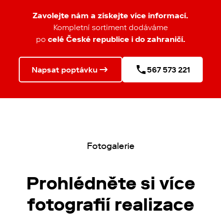
Zavolejte nám a získejte více informací.
Kompletní sortiment dodáváme
po
celé České republice
i do zahraničí.
Napsat poptávku
567 573 221
Fotogalerie
Prohlédněte si více
fotografií realizace