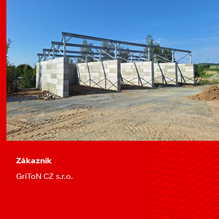
Zákazník
GriToN CZ s.r.o.