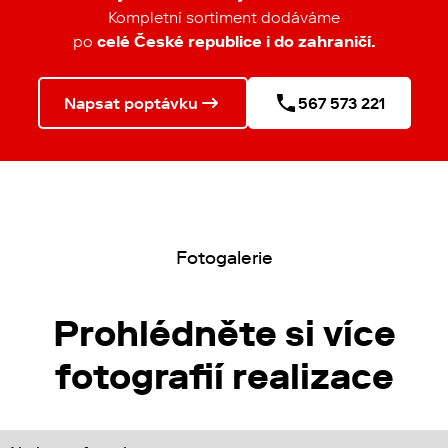
Kompletní sortiment dodáváme
po
celé České republice
i do zahraničí.
Napsat poptávku
567 573 221
Fotogalerie
Prohlédněte si více
fotografií realizace