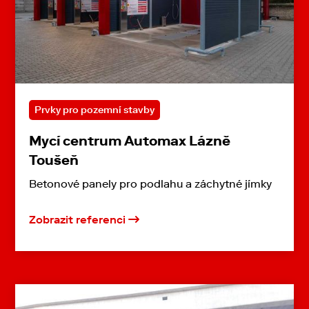
Prvky pro pozemní stavby
Mycí centrum Automax Lázně
Toušeň
Betonové panely pro podlahu a záchytné jímky
Zobrazit referenci