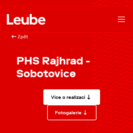
Zpět
PHS Rajhrad -
Sobotovice
Více o realizaci
Fotogalerie