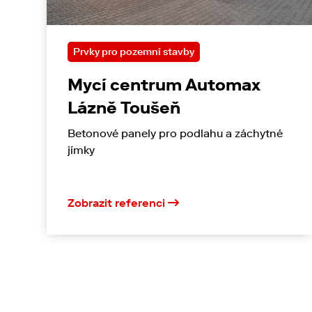
Prvky pro pozemní stavby
Mycí centrum Automax
Lázně Toušeň
Betonové panely pro podlahu a záchytné
jímky
Zobrazit referenci