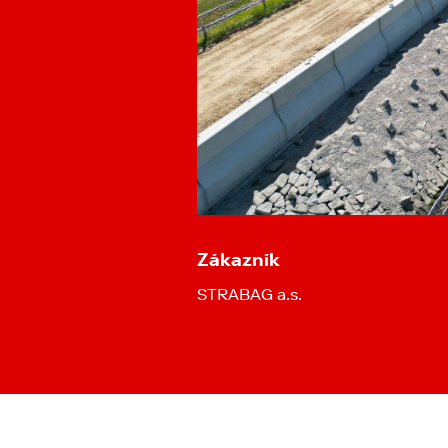
Zákazník
STRABAG a.s.