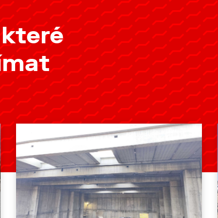
 které
jímat