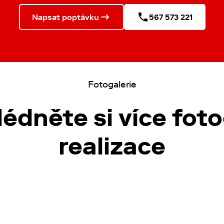
Napsat poptávku
567 573 221
Fotogalerie
édněte si více foto
realizace