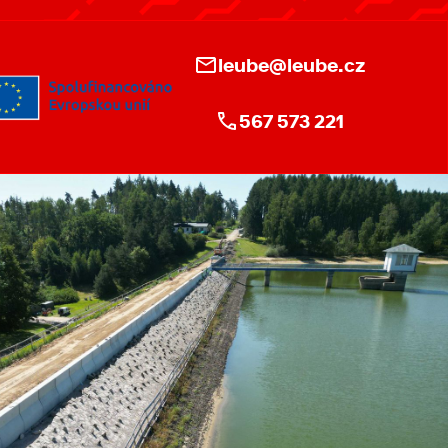
leube@leube.cz
567 573 221